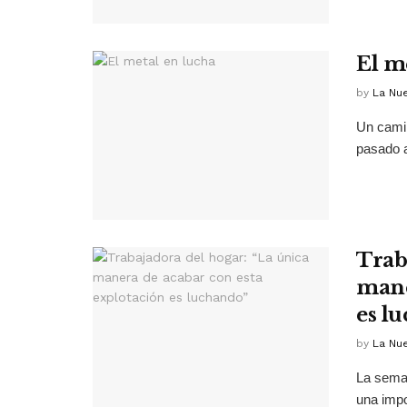
El m
by
La Nu
Un camin
pasado 
Trab
mane
es l
by
La Nu
La seman
una impor