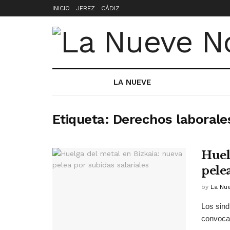
INICIO
JEREZ
CÁDIZ
LA NUEVE
Etiqueta:
Derechos laborale
Huel
pelea
by
La Nu
Los sin
convocad