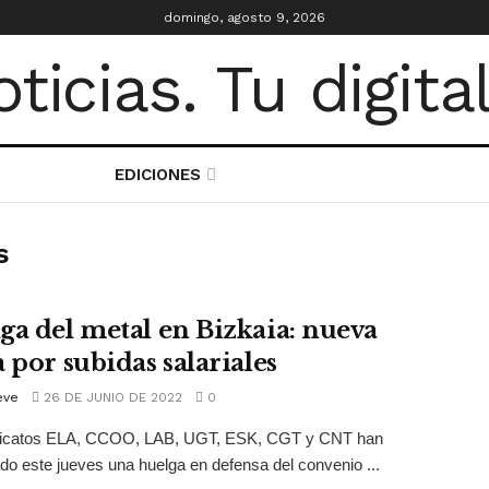
domingo, agosto 9, 2026
EDICIONES
s
ga del metal en Bizkaia: nueva
 por subidas salariales
eve
26 DE JUNIO DE 2022
0
dicatos ELA, CCOO, LAB, UGT, ESK, CGT y CNT han
o este jueves una huelga en defensa del convenio ...