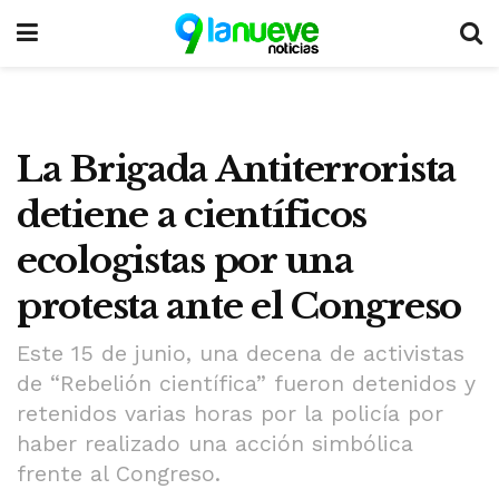
La Brigada Antiterrorista
detiene a científicos
ecologistas por una
protesta ante el Congreso
Este 15 de junio, una decena de activistas
de “Rebelión científica” fueron detenidos y
retenidos varias horas por la policía por
haber realizado una acción simbólica
frente al Congreso.