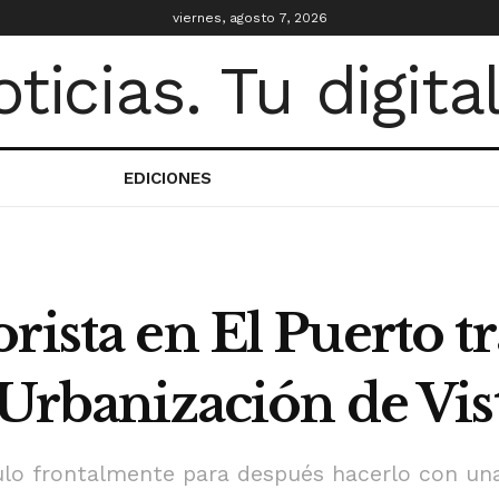
viernes, agosto 7, 2026
EDICIONES
rista en El Puerto tr
a Urbanización de V
ulo frontalmente para después hacerlo con un