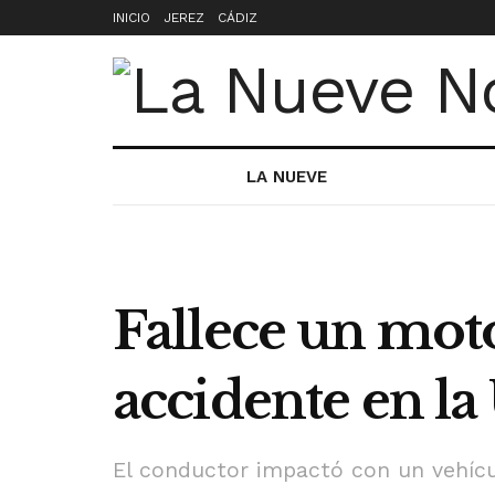
INICIO
JEREZ
CÁDIZ
LA NUEVE
Fallece un moto
accidente en l
El conductor impactó con un vehíc