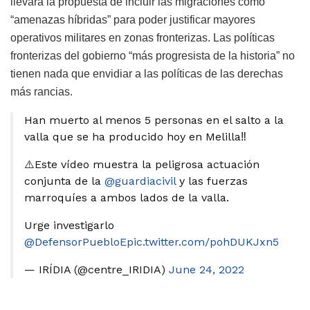
llevará la propuesta de incluir las migraciones como
“amenazas híbridas” para poder justificar mayores
operativos militares en zonas fronterizas. Las políticas
fronterizas del gobierno “más progresista de la historia” no
tienen nada que envidiar a las políticas de las derechas
más rancias.
Han muerto al menos 5 personas en el salto a la
valla que se ha producido hoy en Melilla‼️
⚠️Este vídeo muestra la peligrosa actuación
conjunta de la
@guardiacivil
y las fuerzas
marroquíes a ambos lados de la valla.
Urge investigarlo
@DefensorPuebloE
pic.twitter.com/pohDUKJxn5
— IRÍDIA (@centre_IRIDIA)
June 24, 2022