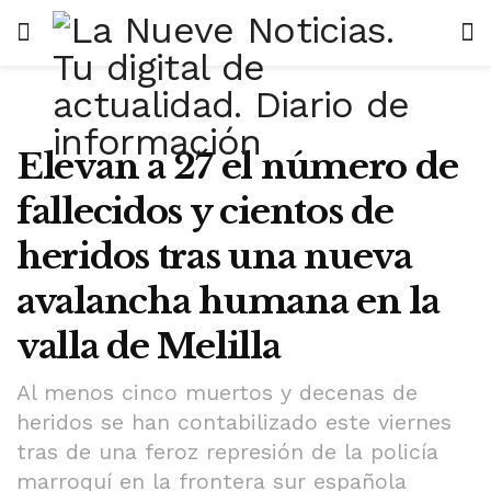
Elevan a 27 el número de
fallecidos y cientos de
heridos tras una nueva
avalancha humana en la
valla de Melilla
Al menos cinco muertos y decenas de
heridos se han contabilizado este viernes
tras de una feroz represión de la policía
marroquí en la frontera sur española