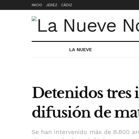
INICIO
JEREZ
CÁDIZ
LA NUEVE
Detenidos tres 
difusión de mat
Se han intervenido más de 8.800 ar