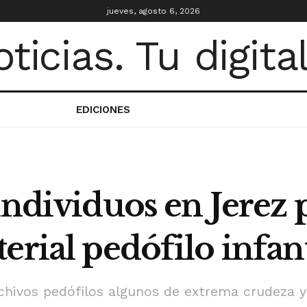
jueves, agosto 6, 2026
EDICIONES
individuos en Jerez 
erial pedófilo infant
chivos pedófilos algunos de extrema crudeza y